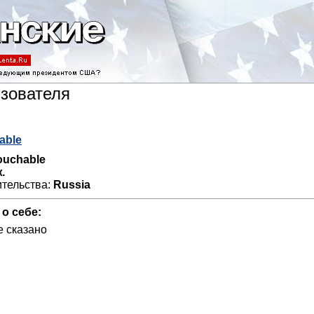
ьзователя
able
ouchable
.
ительства:
Russia
 о себе:
е сказано