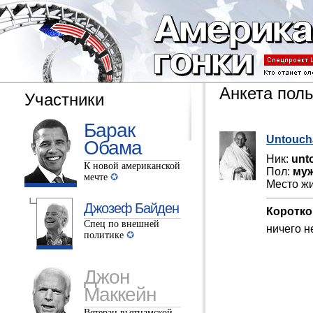
Анкета пол
Участники
Барак
Untouch
Обама
Ник:
unt
К новой американской
Пол:
муж
мечте
Место ж
Джозеф Байден
Коротко
Спец по внешней
ничего н
политике
Джон
Маккейн
Ветеран вьетнамской