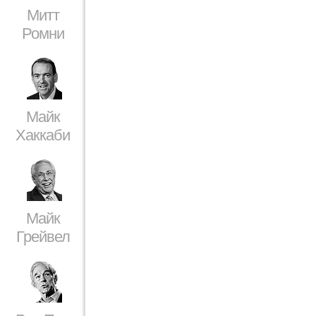
Митт
Ромни
Майк
Хаккаби
Майк
Грейвел