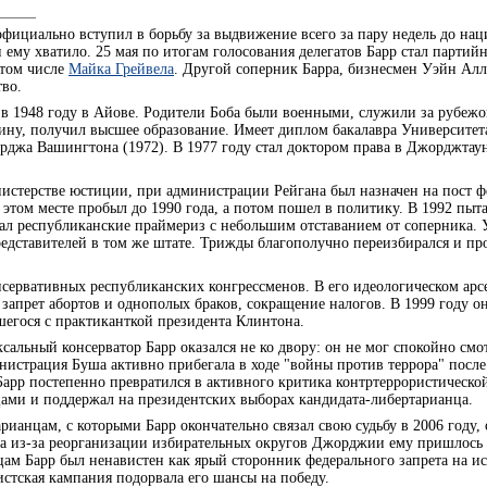
фициально вступил в борьбу за выдвижение всего за пару недель до на
 ему хватило. 25 мая по итогам голосования делегатов Барр стал партий
 том числе
Майка Грейвела
. Другой соперник Барра, бизнесмен Уэйн Алл
тво.
ся в 1948 году в Айове. Родители Боба были военными, служили за рубеж
дину, получил высшее образование. Имеет диплом бакалавра Университ
рджа Вашингтона (1972). В 1977 году стал доктором права в Джорджтау
нистерстве юстиции, при администрации Рейгана был назначен на пост ф
этом месте пробыл до 1990 года, а потом пошел в политику. В 1992 пыт
ал республиканские праймериз с небольшим отставанием от соперника. 
едставителей в том же штате. Трижды благополучно переизбирался и пр
онсервативных республиканских конгрессменов. В его идеологическом арс
 запрет абортов и однополых браков, сокращение налогов. В 1999 году о
егося с практиканткой президента Клинтона.
альный консерватор Барр оказался не ко двору: он не мог спокойно смо
нистрация Буша активно прибегала в ходе "войны против террора" после 
 Барр постепенно превратился в активного критика контртеррористическ
ами и поддержал на президентских выборах кандидата-либертарианца.
рианцам, с которыми Барр окончательно связал свою судьбу в 2006 году, 
гда из-за реорганизации избирательных округов Джорджии ему пришлось 
ам Барр был ненавистен как ярый сторонник федерального запрета на и
стская кампания подорвала его шансы на победу.