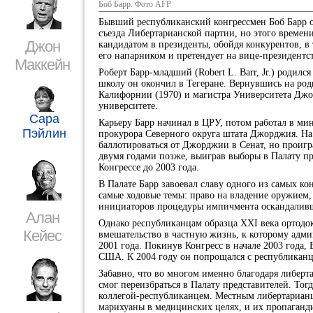
Боб Барр. Фото AFP
Бывший республиканский конгрессмен Боб Барр о
съезда Либертарианской партии, но этого времени
Джон
кандидатом в президенты, обойдя конкурентов, в
его напарником и претендует на вице-президентс
Маккейн
Роберт Барр-младший (Robert L. Barr, Jr.) родил
школу он окончил в Тегеране. Вернувшись на ро
Калифорнии (1970) и магистра Университета Джо
университете.
Сара
Карьеру Барр начинал в ЦРУ, потом работал в ми
Пэйлин
прокурора Северного округа штата Джорджия. На 
баллотироваться от Джорджии в Сенат, но проигр
двумя годами позже, выиграв выборы в Палату пр
Конгрессе до 2003 года.
В Палате Барр завоевал славу одного из самых к
самые ходовые темы: право на владение оружием,
инициаторов процедуры импичмента оскандаливш
Алан
Однако республиканцам образца XXI века ортодокс
Кейес
вмешательство в частную жизнь, к которому адми
2001 года. Покинув Конгресс в начале 2003 года,
США. К 2004 году он попрощался с республиканц
Забавно, что во многом именно благодаря либерта
смог переизбраться в Палату представителей. То
коллегой-республиканцем. Местным либертарианц
марихуаны в медицинских целях, и их пропаганди