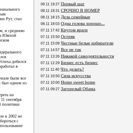
Первый шаг
09.11 19:27
ционального
СРОЧНО В НОМЕР
08.11 18:31
ным
Дела семейные
08.11 18:15
ин Рут, стал
Одна голова хорошо...
08.11 18:03
Кругом враги
07.11 17:42
ом, и среднюю
ета Южной
Остряк
07.11 15:50
нском
Честные белые избиратели
07.11 15:09
Все не так
07.11 14:57
едерального
Никакой самодеятельности
07.11 13:26
ался
Успеха добился
Бизнес есть бизнес
07.11 12:29
оработал в
Что делать?
07.11 11:40
Сила искусства
07.11 10:50
енале были все
Home sweet home
07.11 10:00
н был одним из
Загорелый Обама
07.11 09:27
треть на
11 сентября
ой политики
он в 2002 не
бороться с
спользование