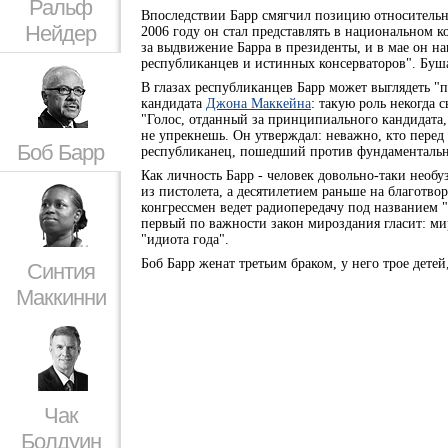
Ральф
Впоследствии Барр смягчил позицию относительн
Нейдер
2006 году он стал представлять в национальном 
за выдвижение Барра в президенты, и в мае он н
республиканцев и истинных консерваторов". Буша 
В глазах республиканцев Барр может выглядеть "п
кандидата
Джона Маккейна
: такую роль некогда 
"Голос, отданный за принципиального кандидата,
не упрекнешь. Он утверждал: неважно, кто перед 
Боб Барр
республиканец, пошедший против фундаментальны
Как личность Барр - человек довольно-таки необ
из пистолета, а десятилетием раньше на благотво
конгрессмен ведет радиопередачу под названием "З
первый по важности закон мироздания гласит: мир
"идиота года".
Боб Барр женат третьим браком, у него трое детей
Синтия
Маккинни
Чак
Болдуин