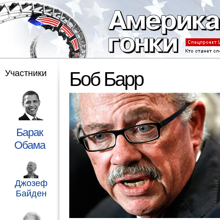
Участники
Боб Барр
Барак
Обама
Джозеф
Байден