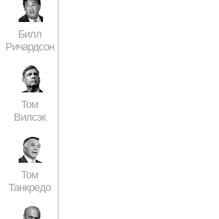
Билл
Ричардсон
Том
Вилсэк
Том
Танкредо