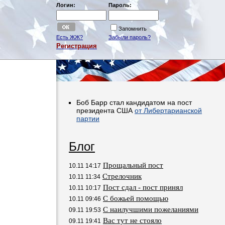
Логин:
Пароль:
Запомнить
Есть ЖЖ?
Забыли пароль?
Регистрация
Боб Барр стал кандидатом на пост
президента США
от Либертарианской
партии
Блог
Прощальный пост
10.11 14:17
Стрелочник
10.11 11:34
Пост сдал - пост принял
10.11 10:17
С божьей помощью
10.11 09:46
С наилучшими пожеланиями
09.11 19:53
Вас тут не стояло
09.11 19:41