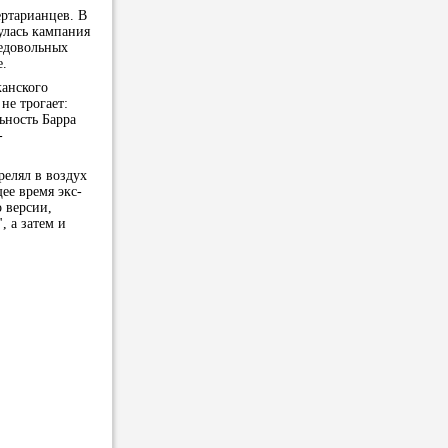
ертарианцев. В
улась кампания
недовольных
е.
канского
не трогает:
ьность Барра
-
релял в воздух
ее время экс-
о версии,
, а затем и