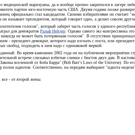
о медицинской марихуаны, да и вообще прочно закрепился в лагере либ
комитете партии юго-восточную часть США. Двумя годами позже разверн
аконец официально стал кандидатом. Своими избирателями он считает "
он называет президентом, который говорит одно, а делает совсем друго
охитителем голосов", который заберет часть голосов у единого республи
сыграл для демократов
Ральф Нейдер
. Однако самого экс-конгрессмена это 
 никогда не может быть потерянным голосом". В отсутствии принципиал
ним - президент-демократ, которого надо изгнать с поста, или президент
х свобод, подходить к ним надо с одинаковой меркой.
узданный. Во время кампании 2002 года он на публичном мероприятии ст
рительной встрече слизывал взбитые сливки с бюстов двух дам. В настоящ
аконы вселенной от Боба Барра" (Bob Barr's Laws of the Universe). По ег
 полон идиотов. Соответственно, на передаче выбирают "идиота недели"
, все - от второй жены.