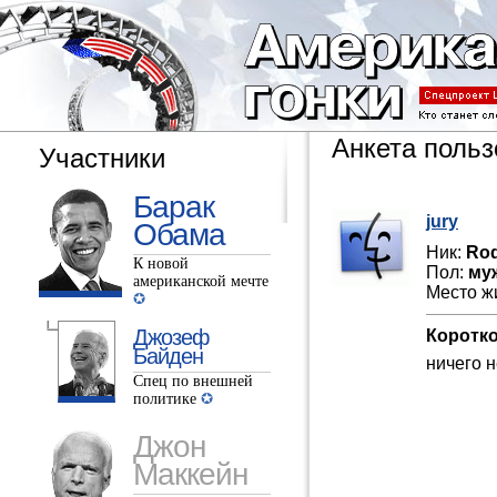
Анкета польз
Участники
Барак
jury
Обама
Ник:
Ro
К новой
Пол:
му
американской мечте
Место ж
Джозеф
Коротко
Байден
ничего н
Спец по внешней
политике
Джон
Маккейн