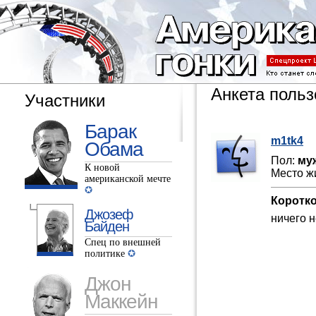
Анкета польз
Участники
Барак
m1tk4
Обама
Пол:
му
К новой
Место ж
американской мечте
Коротко
Джозеф
ничего н
Байден
Спец по внешней
политике
Джон
Маккейн