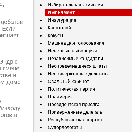
е,
Избирательная комиссия
Импичмент
Инаугурация
 дебатов
. Если
Капитолий
ризнает
Кокусы
Машина для голосования
Неверные выборщики
Независимые кандидаты
 Эндрю
Неопределившиеся штаты
и смене
Неприверженные делегаты
стве и
ом доме
Овальный кабинет
Политическая партия
Праймериз
у
Президентская присяга
Ричарду
Приверженные делегаты
огов и
Республиканская партия
Суперделегаты