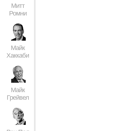
Митт
Ромни
Майк
Хаккаби
Майк
Грейвел