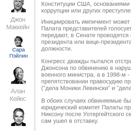
Конституции США, основаниями 
коррупции или других преступле
Джон
Инициировать импичмент может 
Маккейн
Палата представителей голосует
передают, в Сенате проводятся
президента или вице-президента
должности.
Сара
Пэйлин
Конгресс дважды пытался отстра
Джонсона по обвинению в наруш
военного министра, а в 1998-м 
препятствовании правосудию пр
("дела Моники Левински" и "дел
Алан
Кейес
В обоих случаях обвиняемые бы
юридический комитет Палаты пр
Никсону после Уотергейтского с
сам ушел в отставку.