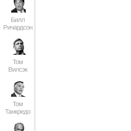
Билл
Ричардсон
Том
Вилсэк
Том
Танкредо