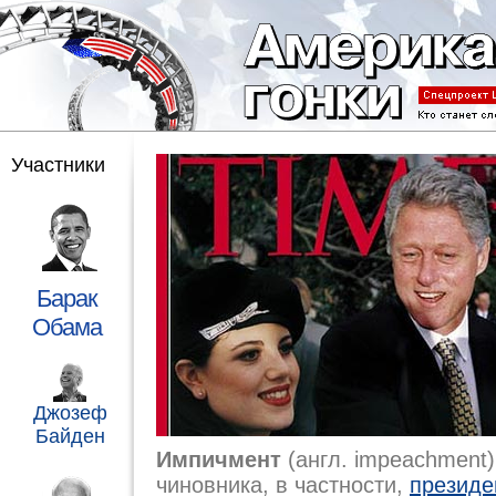
Участники
Барак
Обама
Джозеф
Байден
Импичмент
(англ. impeachment)
чиновника, в частности,
президе