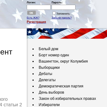
Логин:
Пароль:
Запомнить
Есть ЖЖ?
Забыли пароль?
Регистрация
Белый дом
ент
Борт номер один
Вашингтон, округ Колумбия
Выборщики
Дебаты
Делегаты
Демократическая партия
День выборов
ного
Закон об избирательных правах
 статьи 2
Избиратели