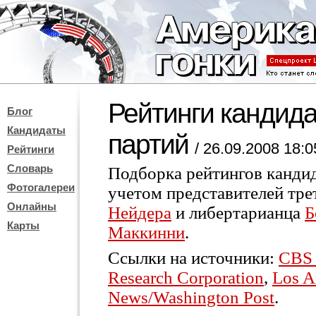
Рейтинги кандида
Блог
Кандидаты
партий
/ 26.09.2008 18:0
Рейтинги
Словарь
Подборка рейтингов кандид
Фотогалереи
учетом представителей тре
Онлайны
Нейдера
и либертарианца
Б
Карты
Маккинни
.
Ссылки на источники:
CBS
Research Corporation
,
Los A
News/Washington Post
.