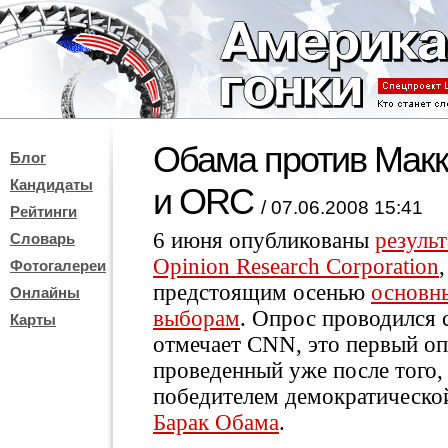
Обама против Макк
Блог
Кандидаты
и ORC
/ 07.06.2008 15:41
Рейтинги
6 июня опубликованы
резуль
Словарь
Opinion Research Corporation
Фотогалереи
предстоящим осенью
основн
Онлайны
выборам
. Опрос проводился с
Карты
отмечает CNN, это первый о
проведенный уже после того,
победителем демократической
Барак Обама
.