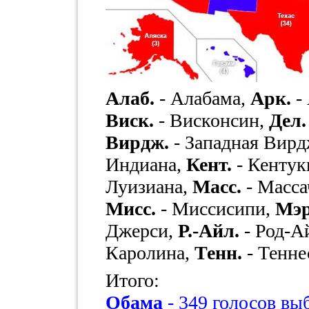
Алаб.
- Алабама,
Арк.
-
Виск.
- Висконсин,
Дел.
Вирдж.
- Западная Вир
Индиана,
Кент.
- Кентук
Луизиана,
Масс.
- Масса
Мисс.
- Миссисипи,
Мэр
Джерси,
Р.-Айл.
- Род-А
Каролина,
Тенн.
- Тенне
Итого:
Обама
- 349 голосов в