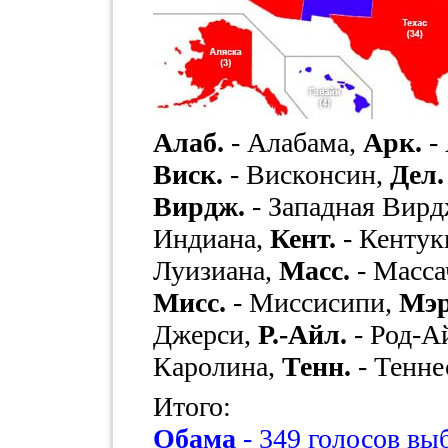
Алаб.
- Алабама,
Арк.
-
Виск.
- Висконсин,
Дел.
Вирдж.
- Западная Вир
Индиана,
Кент.
- Кентук
Луизиана,
Масс.
- Масса
Мисс.
- Миссисипи,
Мэр
Джерси,
Р.-Айл.
- Род-А
Каролина,
Тенн.
- Тенне
Итого:
Обама
- 349 голосов в