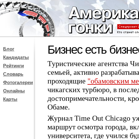
Бизнес есть бизн
Блог
Кандидаты
Туристические агентства Ч
Рейтинги
семьей, активно разрабатыв
Словарь
проходящие
"обамовским ме
Фотогалереи
чикагских турбюро, в после
Онлайны
достопримечательности, кро
Карты
Обаме.
Журнал Time Out Chicago уж
маршрут осмотра города, в
университета, где учился бу