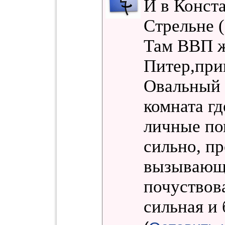
И в Конст
Стрельне 
Там ВВП ж
Питер,при
Овальный 
комната гд
личные по
сильно, пр
вызывающе
почуствов
сильная и 