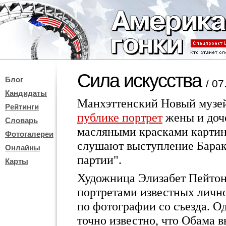
Сила искусства
Блог
/ 07
Кандидаты
Манхэттенский Новый музей
Рейтинги
публике портрет
жены и до
Словарь
масляными красками картин
Фотогалереи
слушают выступление Барак
Онлайны
партии".
Карты
Художница Элизабет Пейтон 
портретами известных лично
по фотографии со съезда. Од
точно известно, что Обама 