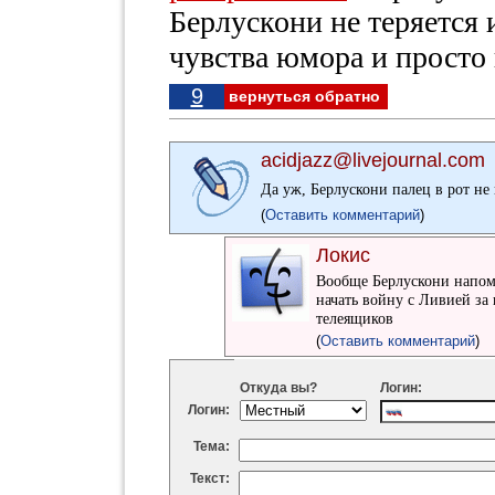
Берлускони не теряется 
чувства юмора и просто
9
вернуться обратно
acidjazz@livejournal.com
Да уж, Берлускони палец в рот не
(
Оставить комментарий
)
Локис
Вообще Берлускони напоми
начать войну с Ливией за 
телеящиков
(
Оставить комментарий
)
Откуда вы?
Логин:
Логин:
Тема:
Текст: