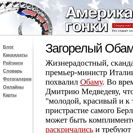
Загорелый Оба
Блог
Кандидаты
Жизнерадостный, сканд
Рейтинги
премьер-министр Италии
Словарь
Фотогалереи
похвалил
Обаму
. Во вре
Онлайны
Дмитрию Медведеву, чт
Карты
"молодой, красивый и к
пристрастие самого Берл
может быть комплимент
раскричались
и требуют 