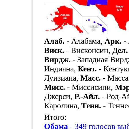
Алаб.
- Алабама,
Арк.
-
Виск.
- Висконсин,
Дел.
Вирдж.
- Западная Вир
Индиана,
Кент.
- Кентук
Луизиана,
Масс.
- Масса
Мисс.
- Миссисипи,
Мэр
Джерси,
Р.-Айл.
- Род-А
Каролина,
Тенн.
- Тенне
Итого:
Обама
- 349 голосов в