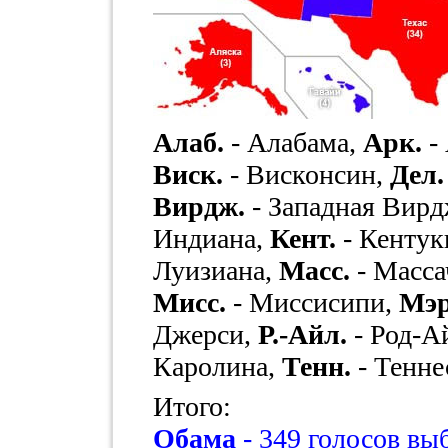
Алаб.
- Алабама,
Арк.
-
Виск.
- Висконсин,
Дел.
Вирдж.
- Западная Вир
Индиана,
Кент.
- Кентук
Луизиана,
Масс.
- Масса
Мисс.
- Миссисипи,
Мэр
Джерси,
Р.-Айл.
- Род-А
Каролина,
Тенн.
- Тенне
Итого:
Обама
- 349 голосов в