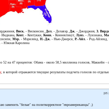
ирджиния,
Виск.
- Висконсин,
Дел.
- Делавэр,
Дж.
- Джорджия,
З. Вирд
- Индиана,
Кент.
- Кентукки,
Конн.
- Коннектикут,
Луиз.
- Луизиана,
Ма
сисипи,
Мэр.
- Мэриленд,
Н.-Дж.
- Нью-Джерси,
Р.-Айл.
- Род-Айленд,
.
- Южная Каролина
 52 на 47 процентов: Обама - около 58,5 миллиона голосов, Маккейн - 
у
, в которой отражаются текущие результаты подсчета голосов по отдель
[05.
гаю заменить "белые" на политкорректное "евроамериканцы" ;)