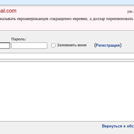
nal.com
[06.
называть евроамериканцев сокращенно евреями, а доллар переименовать в
Пароль:
(
)
Запомнить меня
Регистрация
Вернуться к об