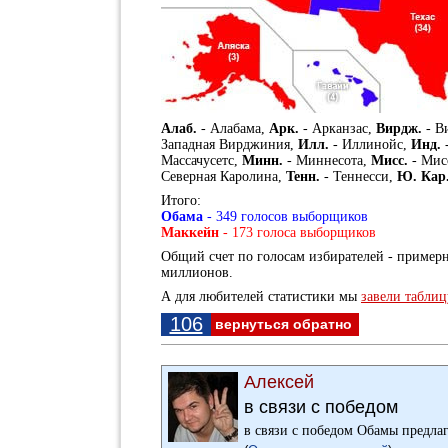
Алаб.
- Алабама,
Арк.
- Арканзас,
Вирдж.
- В
Западная Вирджиния,
Илл.
- Иллинойс,
Инд.
Массачусетс,
Минн.
- Миннесота,
Мисс.
- Мис
Северная Каролина,
Тенн.
- Теннесси,
Ю. Кар
Итого:
Обама
- 349 голосов выборщиков
Маккейн
- 173 голоса выборщиков
Общий счет по голосам избирателей - примерно
миллионов.
А для любителей статистики мы
завели таблиц
106
вернуться обратно
Алексей
в связи с победом
в связи с победом Обамы предла