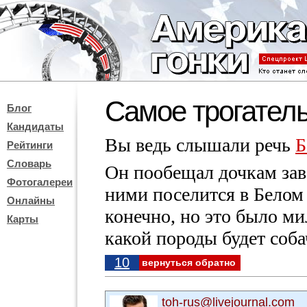
Самое трогател
Блог
Кандидаты
Вы ведь слышали речь
Б
Рейтинги
Словарь
Он пообещал дочкам зав
Фотогалереи
ними поселится в Белом 
Онлайны
конечно, но это было ми
Карты
какой породы будет соба
10
вернуться обратно
toh-rus@livejournal.com