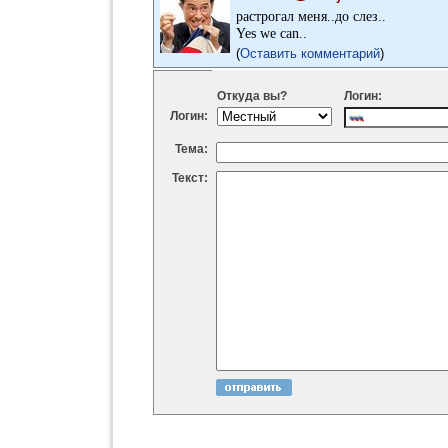
растрогал меня..до слез..
Yes we can..
(
Оставить комментарий
)
Откуда вы?
Логин:
Логин:
Тема:
Текст: