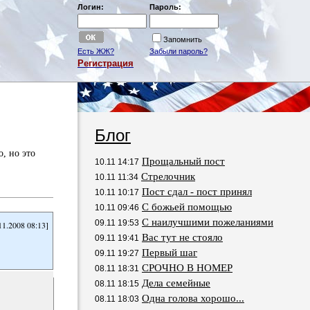
Логин:
Пароль:
Запомнить
Есть ЖЖ?
Забыли пароль?
Регистрация
Блог
, но это
Прощальный пост
10.11 14:17
Стрелочник
10.11 11:34
Пост сдал - пост принял
10.11 10:17
С божьей помощью
10.11 09:46
С наилучшими пожеланиями
09.11 19:53
11.2008 08:13]
Вас тут не стояло
09.11 19:41
Первый шаг
09.11 19:27
СРОЧНО В НОМЕР
08.11 18:31
Дела семейные
08.11 18:15
Одна голова хорошо...
08.11 18:03