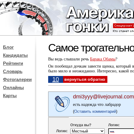
Самое трогательн
Блог
Кандидаты
Вы ведь слышали речь
Барака Обамы
?
Рейтинги
Он пообещал дочкам завести щенка, который вм
Словарь
было мило и неожиданно. Интересно, какой по
10
Фотогалереи
вернуться обратно
Онлайны
Карты
dmi3yyy@livejournal.com
есть надежда что лабрадор
(
Оставить комментарий
)
Откуда вы?
Логин:
Логин: