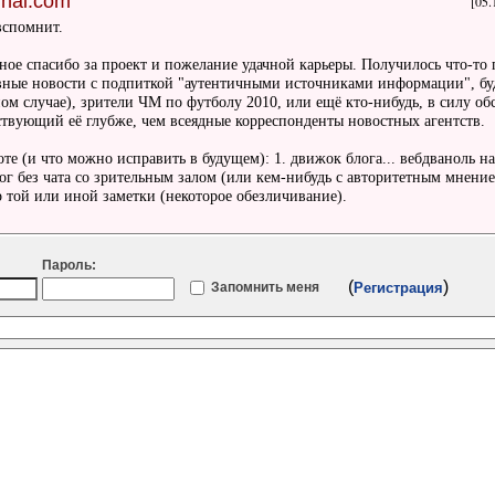
rnal.com
[05.
вспомнит.
ое спасибо за проект и пожелание удачной карьеры. Получилось что-то 
вные новости с подпиткой "аутентичными источниками информации", бу
м случае), зрители ЧМ по футболу 2010, или ещё кто-нибудь, в силу обс
ствующий её глубже, чем всеядные корреспонденты новостных агентств.
те (и что можно исправить в будущем): 1. движок блога... вебдваноль на
ог без чата со зрительным залом (или кем-нибудь с авторитетным мнение
р той или иной заметки (некоторое обезличивание).
Пароль:
(
)
Запомнить меня
Регистрация