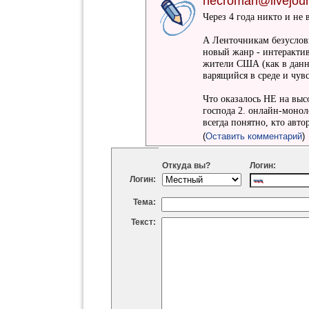
necroman@livejou
Через 4 года никто и не 
А Ленточникам безусловн
новый жанр - интеракти
жители США (как в данно
варящийся в среде и чув
Что оказалось НЕ на высо
господа 2. онлайн-монол
всегда понятно, кто авто
(
Оставить комментарий
)
Откуда вы?
Логин:
Логин:
Тема:
Текст: