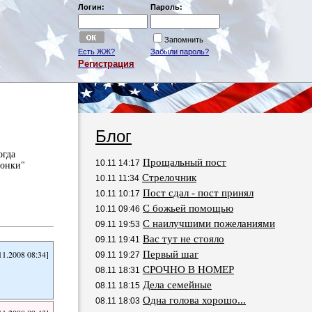
Логин:
Пароль:
Запомнить
Есть ЖЖ?
Забыли пароль?
Регистрация
Блог
огда
Прощальный пост
10.11 14:17
гонки"
Стрелочник
10.11 11:34
Пост сдал - пост принял
10.11 10:17
С божьей помощью
10.11 09:46
С наилучшими пожеланиями
09.11 19:53
Вас тут не стояло
09.11 19:41
11.2008 08:34]
Первый шаг
09.11 19:27
СРОЧНО В НОМЕР
08.11 18:31
Дела семейные
08.11 18:15
Одна голова хорошо...
08.11 18:03