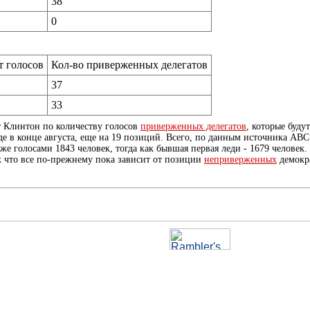
38
0
т голосов
Кол-во приверженных делегатов
37
33
т Клинтон по количеству голосов
приверженных делегатов
, которые буду
е в конце августа, еще на 19 позиций. Всего, по данным источника ABC
е голосами 1843 человек, тогда как бывшая первая леди - 1679 человек.
ак что все по-прежнему пока зависит от позиции
неприверженных
демокр