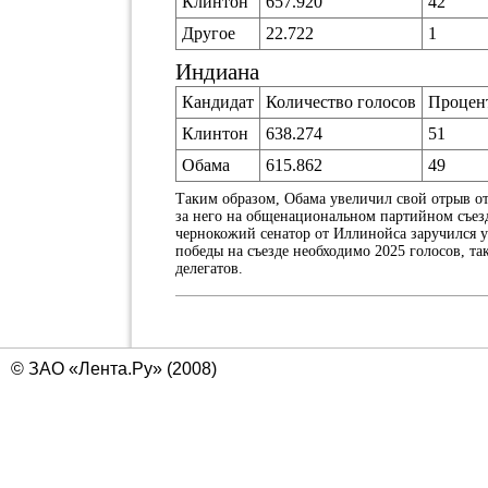
Клинтон
657.920
42
Другое
22.722
1
Индиана
Кандидат
Количество голосов
Процен
Клинтон
638.274
51
Обама
615.862
49
Таким образом, Обама увеличил свой отрыв о
за него на общенациональном партийном съезд
чернокожий сенатор от Иллинойса заручился уж
победы на съезде необходимо 2025 голосов, т
делегатов.
© ЗАО «Лента.Ру» (2008)