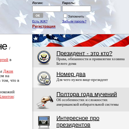
Логин:
Пароль:
Запомнить
Есть ЖЖ?
Забыли пароль?
Регистрация
не
/
Президент - это кто?
Права, обязанности и привилегии хозяина
артий
в
Белого дома
ны
Джон
Номер два
ом на
Для чего нужен вице-президент
 том, что в
рнокожий
Полтора года мучений
Клинтон
:
Об особенностях и сложностях
американской избирательной системы
Интересное про
президентов