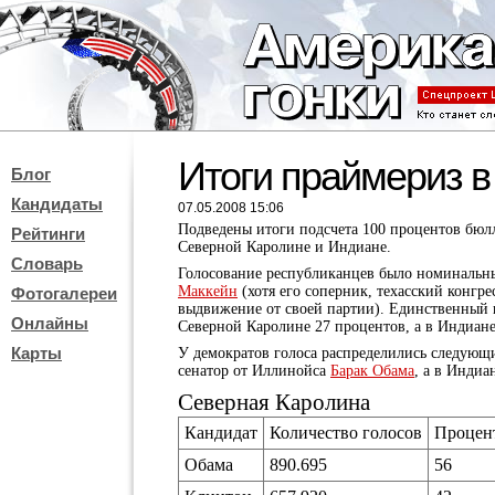
Итоги праймериз 
Блог
Кандидаты
07.05.2008 15:06
Подведены итоги подсчета 100 процентов бюл
Рейтинги
Северной Каролине и Индиане.
Словарь
Голосование республиканцев было номинальны
Маккейн
(хотя его соперник, техасский конгр
Фотогалереи
выдвижение от своей партии). Единственный п
Онлайны
Северной Каролине 27 процентов, а в Индиане
Карты
У демократов голоса распределились следующ
сенатор от Иллинойса
Барак Обама
, а в Инди
Северная Каролина
Кандидат
Количество голосов
Процен
Обама
890.695
56