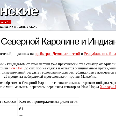
в Северной Каролине и Индиа
летеней, поданных на
праймериз
Демократической
и
Республиканской п
м - кандидатом от этой партии уже практически стал сенатор от Аризо
ессмен
Рон Пол
, до сих пор не сдался и остается официальным претендент
римечательный результат голосования для республиканцев заключается в
 - 23 процента избирателей проголосовали против Маккейна.
им образом: в Северной Каролине со значительным отрывом победил че
ане с минимальным перевесом верх взяла сенатор от Нью-Йорка
Хиллари 
т голосов
Кол-во приверженных делегатов
61