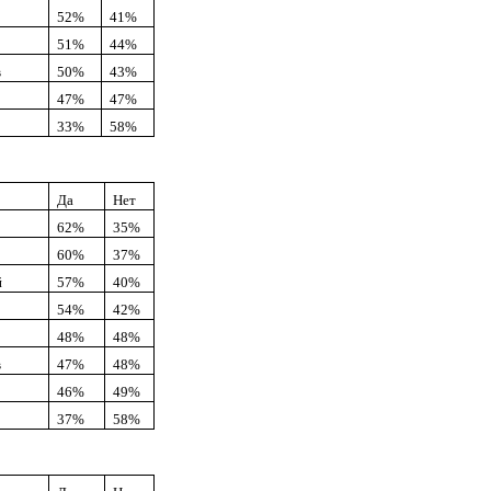
52%
41%
51%
44%
в
50%
43%
47%
47%
33%
58%
Да
Нет
62%
35%
60%
37%
й
57%
40%
54%
42%
48%
48%
в
47%
48%
46%
49%
37%
58%