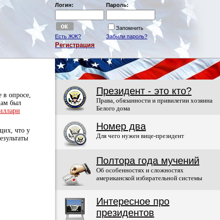
Логин:
Пароль:
Запомнить
Есть ЖЖ?
Забыли пароль?
Регистрация
Президент - это кто?
е в опросе,
Права, обязанности и привилегии хозяина
цам был
Белого дома
иллари
Номер два
щих, что у
Для чего нужен вице-президент
езультаты
Полтора года мучений
Об особенностях и сложностях
американской избирательной системы
Интересное про
президентов