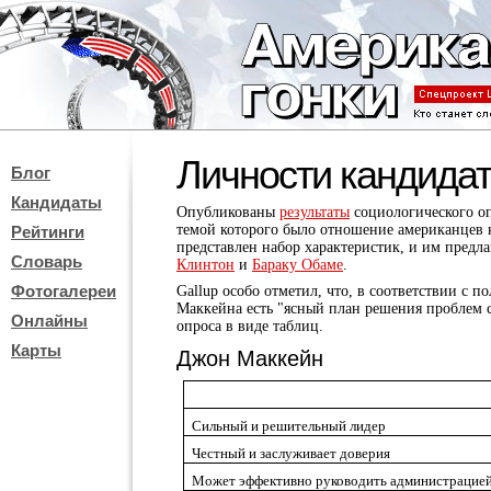
Личности кандида
Блог
Кандидаты
Опубликованы
результаты
социологического о
темой которого было отношение американцев к
Рейтинги
представлен набор характеристик, и им предл
Словарь
Клинтон
и
Бараку Обаме
.
Фотогалереи
Gallup особо отметил, что, в соответствии с
Маккейна есть "ясный план решения проблем ст
Онлайны
опроса в виде таблиц.
Карты
Джон Маккейн
Сильный и решительный лидер
Честный
и заслуживает доверия
Может эффективно руководить администрацие