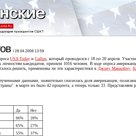
тов
/ 28.04.2008 13:59
проса
USA Today
и
Gallup
, который проводился с 18 по 20 апреля. Участи
 личностям кандидатов, приняли 1016 человек. В ходе опроса американ
агалось решить, применимы ли эти характеристики к
Джону Маккейну
,
Х
 полученными данными, значительно снизилась доля американцев, полагаю
раны": в марте их было 42 процента, а теперь только 33. Представляем р
Да
Нет
66%
28%
65%
27%
й
55%
37%