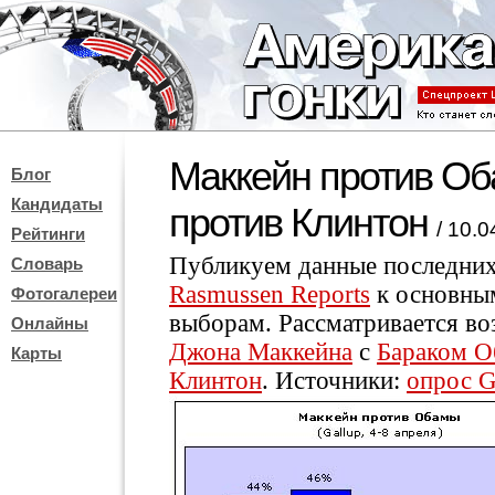
Маккейн против Об
Блог
Кандидаты
против Клинтон
/ 10.
Рейтинги
Публикуем данные последни
Словарь
Rasmussen Reports
к основны
Фотогалереи
выборам. Рассматривается в
Онлайны
Джона Маккейна
с
Бараком О
Карты
Клинтон
. Источники:
опрос G