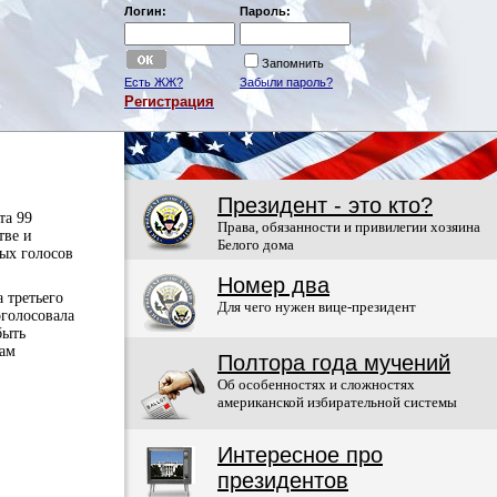
Логин:
Пароль:
Запомнить
Есть ЖЖ?
Забыли пароль?
Регистрация
Президент - это кто?
та 99
Права, обязанности и привилегии хозяина
тве и
Белого дома
ных голосов
Номер два
а третьего
Для чего нужен вице-президент
оголосовала
быть
там
Полтора года мучений
Об особенностях и сложностях
американской избирательной системы
Интересное про
президентов