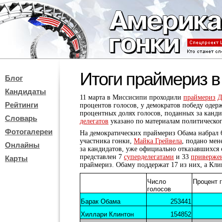
Итоги праймериз 
Блог
Кандидаты
11 марта в Миссисипи проходили
праймериз
Д
Рейтинги
процентов голосов, у демократов победу одер
процентных долях голосов, поданных за канд
Словарь
делегатов
указано по материалам политическо
Фотогалереи
На демократических праймериз Обама набрал 6
участника гонки,
Майка Грейвела
, подано мен
Онлайны
за кандидатов, уже официально отказавшихся 
представлен 7
суперделегатами
и 33
приверже
Карты
праймериз. Обаму поддержат 17 из них, а Клин
Число
Процент 
голосов
Барак Обама
253441
Хиллари Клинтон
154852