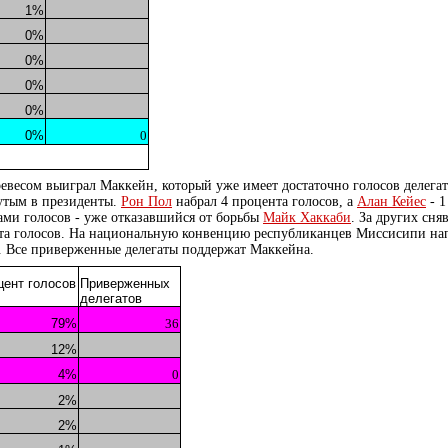
1%
0%
0%
0%
0%
0%
0
весом выиграл Маккейн, который уже имеет достаточно голосов делегат
утым в президенты.
Рон Пол
набрал 4 процента голосов, а
Алан Кейес
- 1
ами голосов - уже отказавшийся от борьбы
Майк Хаккаби
. За других сня
нта голосов. На национальную конвенцию республиканцев Миссисипи нап
. Все приверженные делегаты поддержат Маккейна.
цент голосов
Приверженных
делегатов
79%
36
12%
4%
0
2%
2%