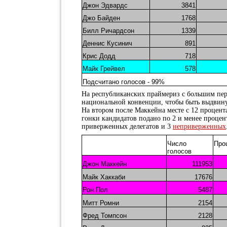
Джон Эдвардс
3841
Джо Байден
1768
Билл Ричардсон
1339
Деннис Кусинич
891
Крис Додд
718
Майк Грейвел
578
Подсчитано голосов - 99%
На республиканских праймериз с большим пере
национальной конвенции, чтобы быть выдвин
На втором после Маккейна месте с 12 процент
гонки кандидатов подано по 2 и менее проце
приверженных делегатов и 3
неприверженных
Число
Про
голосов
Джон Маккейн
111953
Майк Хаккаби
17676
Рон Пол
5487
Митт Ромни
2154
Фред Томпсон
2128