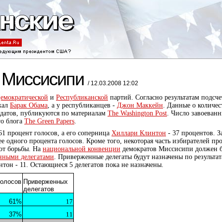
в Миссисипи
/ 12.03.2008 12:02
емократической
и
Республиканской
партий. Согласно результатам подсче
жал
Барак Обама
, а у республиканцев -
Джон Маккейн
. Данные о количес
идатов, публикуются по материалам
The Washington Post
. Число завоеван
го блога
The Green Papers
.
1 процент голосов, а его соперница
Хиллари Клинтон
- 37 процентов. З
ее одного процента голосов. Кроме того, некоторая часть избирателей пр
от борьбы. На
национальной конвенции
демократов Миссисипи должен 
нными делегатами
. Приверженные делегаты будут назначены по результа
тон - 11. Остающиеся 5 делегатов пока не назначены.
голосов
Приверженных
делегатов
61%
17
37%
11