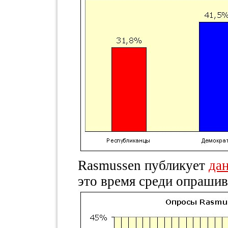
Rasmussen публикует
да
это время среди опраши