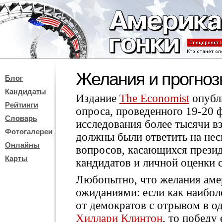
Желания и прогно
Блог
Кандидаты
Издание
The Economist
опубл
Рейтинги
опроса, проведенного 19-20 ф
Словарь
исследования более тысячи в
Фотогалереи
должны были ответить на нес
Онлайны
вопросов, касающихся прези
Карты
кандидатов и личной оценки с
Любопытно, что желания амер
ожиданиями: если как наибол
от демократов с отрывом в о
Хиллари Клинтон
, то победу 