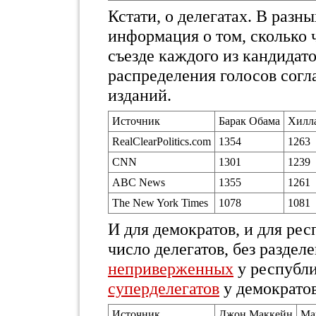
Кстати, о делегатах. В разн
информация о том, сколько 
съезде каждого из кандидат
распределения голосов согл
изданий.
Источник
Барак Обама
Хилл
RealClearPolitics.com
1354
1263
CNN
1301
1239
ABC News
1355
1261
The New York Times
1078
1081
И для демократов, и для ре
число делегатов, без раздел
неприверженных
у республ
суперделегатов
у демократов
Источник
Джон Маккейн
Ма