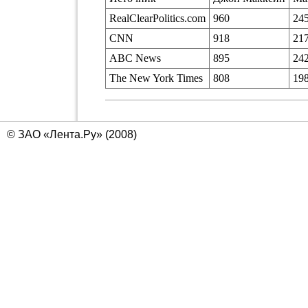
RealClearPolitics.com
960
24
CNN
918
21
ABC News
895
24
The New York Times
808
19
© ЗАО «Лента.Ру» (2008)