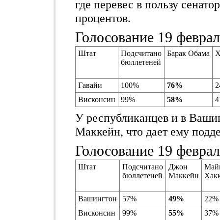
где перевес в пользу сенато
процентов.
Голосование 19 февра
Штат
Подсчитано
Барак Обама
Х
бюллетеней
Гавайи
100%
76%
2
Висконсин
99%
58%
4
У республиканцев и в Ваши
Маккейн, что дает ему подд
Голосование 19 февра
Штат
Подсчитано
Джон
Май
бюллетеней
Маккейн
Хак
Вашингтон
57%
49%
22%
Висконсин
99%
55%
37%