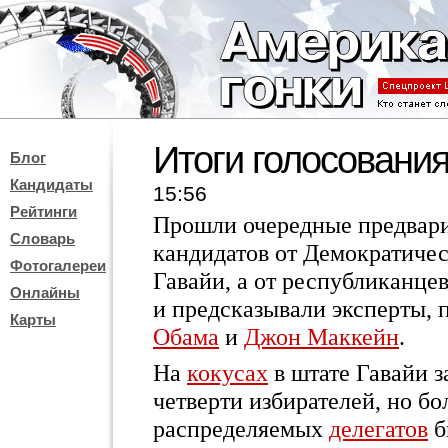
Итоги голосовани
Блог
Кандидаты
15:56
Рейтинги
Прошли очередные предвари
Словарь
кандидатов от Демократичес
Фотогалереи
Гавайи, а от республиканце
Онлайны
и предсказывали эксперты, 
Карты
Обама
и
Джон Маккейн
.
На
кокусах
в штате Гавайи з
четверти избирателей, но б
распределяемых
делегатов
б