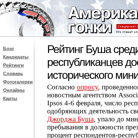
Рейтинг Буша сред
Блог
Кандидаты
республиканцев до
Рейтинги
исторического ми
Словарь
Фотогалереи
Согласно
опросу
, проведенн
Онлайны
новостным агентством Associa
Карты
Ipsos 4-6 февраля, число рес
одобряющих деятельность св
Джорджа Буша
, упало до ми
пребывания в должности пр
процент респондентов-респуб