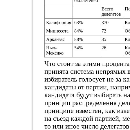
бюллетеней
Всего
По
делегатов
Калифорния
63%
370
Кл
Миннесота
84%
72
Об
Арканзас
88%
35
Кл
Нью-
54%
26
Кл
Мексико
Об
Что стоит за этими процент
принята система непрямых 
избиратель голосует не за к
кандидаты от партии, наприм
кандидата будут выбирать на
принцип распределения деле
принципе известен, как изв
на съезд каждой партией, м
то или иное число делегато