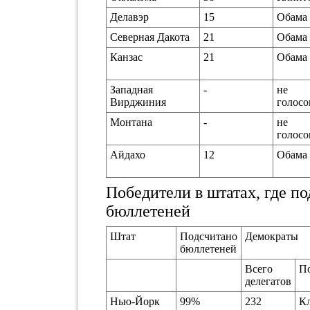
Делавэр
15
Обама
Северная Дакота
21
Обама
Канзас
21
Обама
Западная
-
не
Вирджиния
голосо
Монтана
-
не
голосо
Айдахо
12
Обама
Победители в штатах, где п
бюллетеней
Штат
Подсчитано
Демократы
бюллетеней
Всего
П
делегатов
Нью-Йорк
99%
232
К