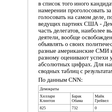
в список того иного кандида
намерении проголосовать за 
голосовать на самом деле, п
ведущих партиях США - Дем
часть делегатов, наиболее 
деятели, вообще освобожден
объявлять о своих политиче
разные американские СМИ и
разному оценивают успехи 
абсолютных цифрах. Для на
сводных таблиц с результат
По данным CNN:
Демократы
Хиллари
Барак
Майк
Клинтон
Обама
Грейвел
825
732
0