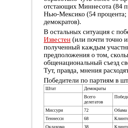
отстающих Миннесота (84 пр
Нью-Мексико (54 процента; 
демократов).
В остальных ситуация с поб
Известен
(или почти точно и
полученный каждым участни
предположения о том, сколь
общенациональный съезд сво
Тут, правда, мнения расходят
Победители по партиям в шта
Штат
Демократы
Всего
Побед
делегатов
Миссури
72
Обама
Теннесси
68
Клинт
Оклахома
38
Клинт