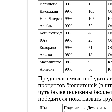
Иллинойс
99%
153
О
Джорджия
99%
103
О
Нью-Джерси
99%
107
К
Алабама
99%
52
О
Коннектикут
99%
48
О
Юта
99%
23
О
Колорадо
99%
71
О
Аляска
98%
18
О
Массачусетс
98%
93
К
Аризона
90%
56
К
Предполагаемые победители 
процентов бюллетеней (в шт
чуть более половины бюллет
победителя пока назвать тру
Штат
Подсчитано
Демократы