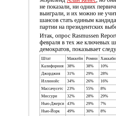
не показали, ни одних перви
выиграли, и их можно не учи
шансов стать единым кандида
партии на президентских выб
Итак, опрос Rasmussen Report
февраля в тех же ключевых шт
демократов, показывает сле
Штат
Маккейн
Ромни
Хаккаби
Калифорния
38%
38%
10%
Джорджия
31%
29%
28%
Иллинойс
34%
26%
16%
Массачусетс
23%
55%
8%
Миссури
32%
28%
29%
Нью-Джерси
43%
29%
7%
Нью-Йорк
49%
30%
8%