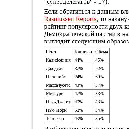
"суперделегатов" - 17).
Если обратиться к данным вл
Rasmussen Reports
, то накан
рейтинг популярности двух к
Демократической партии в н
выглядит следующим образо
Штат
Клинтон
Обама
Калифорния
44%
45%
Джоджия
37%
52%
Иллинойс
24%
60%
Массачусетс
43%
37%
Миссури
47%
38%
Нью-Джерси
49%
43%
Нью-Йорк
52%
34%
Теннесси
49%
35%
В общенациональном масшта