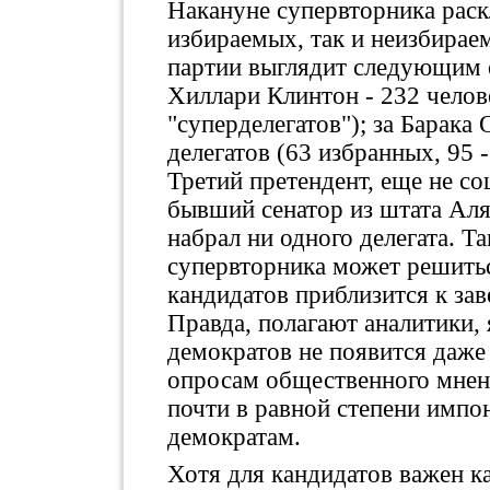
Накануне супервторника раскл
избираемых, так и неизбирае
партии выглядит следующим 
Хиллари Клинтон - 232 челове
"суперделегатов"); за Барака
делегатов (63 избранных, 95 -
Третий претендент, еще не с
бывший сенатор из штата Аля
набрал ни одного делегата. Т
супервторника может решитьс
кандидатов приблизится к за
Правда, полагают аналитики,
демократов не появится даже 
опросам общественного мнен
почти в равной степени импо
демократам.
Хотя для кандидатов важен 