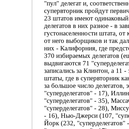
"пул" делегат и, соответствен
супервторник пройдут первич
23 штатов имеют одинаковый 
делегатов в них разное - в за
густонаселенности штата, от
от него выборщиков и так да
них - Калифорния, где предст
370 избираемых делегатов (ещ
выдвигаются 71 "суперделегат
записались за Клинтон, а 11 -
штаты, где в супервторник к
за большое число делегатов, 
"суперделегатов" - 17), Иллин
"суперделегатов" - 35), Масса
"суперделегатов" - 28), Миссу
- 16), Нью-Джерси (107, "суп
Йорк (232, "суперделегатов" -