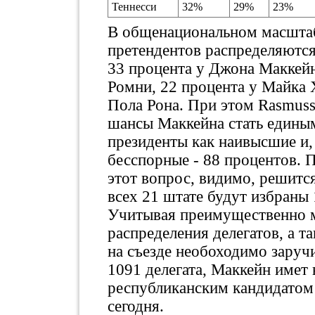
Теннесси
32%
29%
23%
В общенациональном масштаб
претендентов распределяютс
33 процента у Джона Маккейн
Ромни, 22 процента у Майка 
Пола Рона. При этом Rasmuss
шансы Маккейна стать едины
президенты как наивысшие и,
бесспорные - 88 процентов. 
этот вопрос, видимо, решится
всех 21 штате будут избраны 
Учитывая преимущественно 
распределения делегатов, а т
на съезде необоходимо заручи
1091 делегата, Маккейн имет 
республиканским кандидато
сегодня.