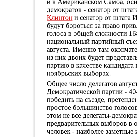
и в Американском Самоа, ос
демократов - сенатор от шт
Клинтон
и сенатор от штата 
будут бороться за право прив
голоса в общей сложности 168
национальный партийный съез
августа. Именно там окончате
из них двоих будет представ
партию в качестве кандидата
ноябрьских выборах.
Общее число делегатов август
Демократической партии - 40
победить на съезде, претенде
простое большинство голосов
этом не все делегаты-демокр
предварительных выборов в о
человек - наиболее заметные 