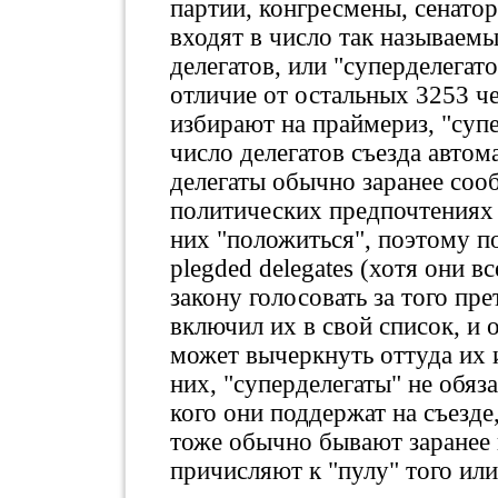
партии, конгресмены, сенато
входят в число так называем
делегатов, или "суперделегатов
отличие от остальных 3253 ч
избирают на праймериз, "суп
число делегатов съезда авто
делегаты обычно заранее соо
политических предпочтениях 
них "положиться", поэтому п
plegded delegates (хотя они в
закону голосовать за того пр
включил их в свой список, и 
может вычеркнуть оттуда их 
них, "суперделегаты" не обяз
кого они поддержат на съезде
тоже обычно бывают заранее 
причисляют к "пулу" того или