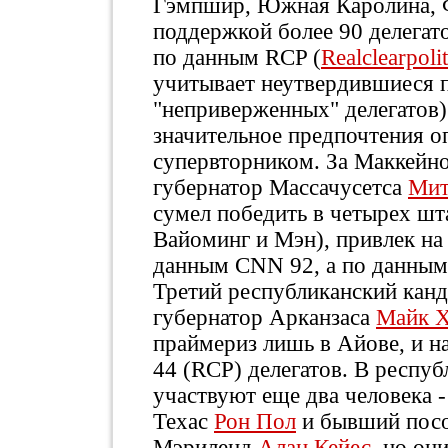
Гэмпшир, Южная Каролина, Ф
поддержкой более 90 делегат
по данным RCP (
Realclearpoli
учитывает неутвердившиеся 
"неприверженных" делегатов
значительное предпочтения о
супервторником. За Маккейн
губернатор Массачусетса
Мит
сумел победить в четырех шт
Вайоминг и Мэн), привлек на
данным CNN 92, а по данным 
Третий республиканский кан
губернатор Арканзаса
Майк Х
праймериз лишь в Айове, и на
44 (RCP) делегатов. В респуб
участвуют еще два человека -
Техас
Рон Пол
и бывший пос
Мэриленд
Алан Кейес
, но он