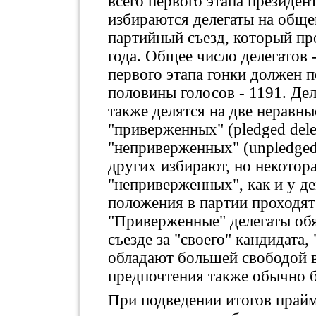
всего первого этапа президен
избираются делегаты на общ
партийный съезд, который пр
года. Общее число делегатов 
первого этапа гонки должен п
половины голосов - 1191. Де
также делятся на две неравны
"приверженных" (pledged dele
"неприверженных" (unpledged 
других избирают, но некотора
"неприверженных", как и у де
положения в партии проходят 
"Приверженные" делегаты обя
съезде за "своего" кандидата
обладают большей свободой в
предпочтения также обычно б
При подведении итогов прайм