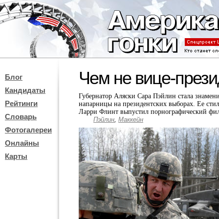
Чем не вице-през
Блог
Кандидаты
Губернатор Аляски Сара Пэйлин стала знамени
Рейтинги
напарницы на президентских выборах. Ее сти
Ларри Флинт выпустил порнографический филь
Словарь
Пэйлин
,
Маккейн
Фотогалереи
Онлайны
Карты