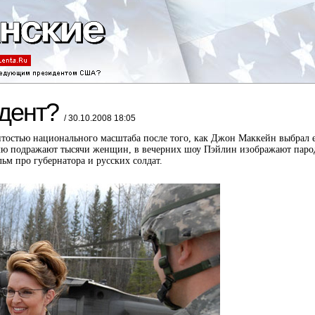
идент?
/ 30.10.2008 18:05
тостью национального масштаба после того, как Джон Маккейн выбрал е
лю подражают тысячи женщин, в вечерних шоу Пэйлин изображают паро
м про губернатора и русских солдат.