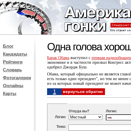
Одна голова хорош
Блог
Кандидаты
Барак Обама
выступил с
первым радиообраще
Рейтинги
экономике и в частности призвал Конгресс ак
одобрил Джордж Буш.
Словарь
Обама, который официально не является главо
Фотогалереи
есть только один президент", но тем не менее 
из-за которых новый президент не может начат
Онлайны
1
вернуться обратно
Карты
Откуда вы?
Логин:
Логин:
Тема: