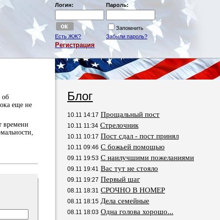
Логин:
Пароль:
Запомнить
Есть ЖЖ?
Забыли пароль?
Регистрация
Блог
 об
ока еще не
Прощальный пост
10.11 14:17
т времени
Стрелочник
10.11 11:34
рмальности,
Пост сдал - пост принял
10.11 10:17
С божьей помощью
10.11 09:46
С наилучшими пожеланиями
09.11 19:53
Вас тут не стояло
09.11 19:41
Первый шаг
09.11 19:27
СРОЧНО В НОМЕР
08.11 18:31
Дела семейные
08.11 18:15
Одна голова хорошо...
08.11 18:03