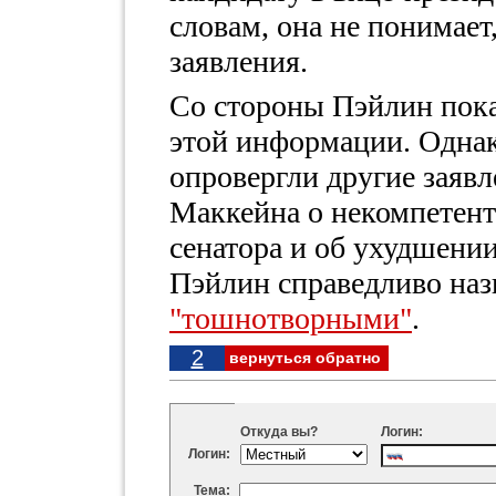
словам, она не понимает
заявления.
Со стороны Пэйлин пока
этой информации. Однак
опровергли другие зая
Маккейна о некомпетен
сенатора и об ухудшени
Пэйлин справедливо наз
"тошнотворными"
.
2
вернуться обратно
Откуда вы?
Логин:
Логин:
Тема: