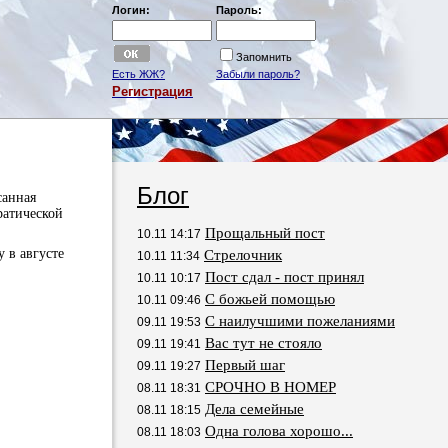
Логин:
Пароль:
Запомнить
Есть ЖЖ?
Забыли пароль?
Регистрация
Блог
санная
ратической
Прощальный пост
10.11 14:17
 в августе
Стрелочник
10.11 11:34
Пост сдал - пост принял
10.11 10:17
С божьей помощью
10.11 09:46
С наилучшими пожеланиями
09.11 19:53
Вас тут не стояло
09.11 19:41
Первый шаг
09.11 19:27
СРОЧНО В НОМЕР
08.11 18:31
Дела семейные
08.11 18:15
Одна голова хорошо...
08.11 18:03