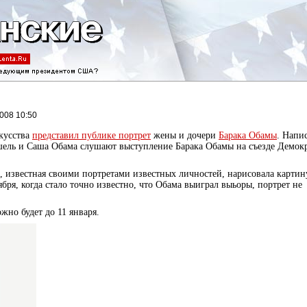
2008 10:50
кусства
представил публике портрет
жены и дочери
Барака Обамы
. Напи
ель и Саша Обама слушают выступление Барака Обамы на съезде Демок
, известная своими портретами известных личностей, нарисовала картину
ября, когда стало точно известно, что Обама выиграл выьоры, портрет не
жно будет до 11 января.