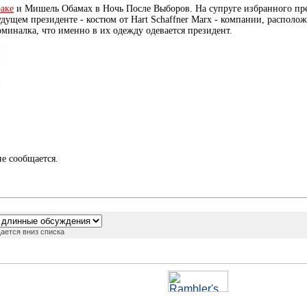
аке
и Мишель Обамах в Ночь После Выборов. На супруге избранного пр
будущем президенте - костюм от Hart Schaffner Marx - компании, располо
оминалка, что именно в их одежду одевается президент.
е сообщается.
ается вниз списка