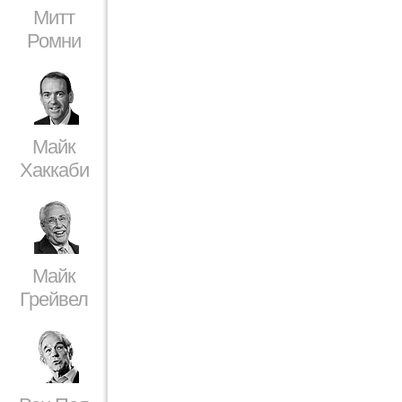
Митт
Ромни
Майк
Хаккаби
Майк
Грейвел