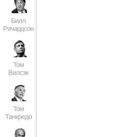
Билл
Ричардсон
Том
Вилсэк
Том
Танкредо