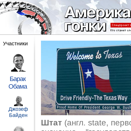
Участники
Барак
Обама
Джозеф
Байден
Штат
(англ. state, пер