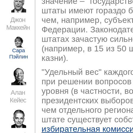
значение – "государств
штаты имеют гораздо 
чем, например, субъек
Джон
Маккейн
Федерации. Законодате
штатах зачастую сильн
(например, в 15 из 50 
Сара
казни).
Пэйлин
"Удельный вес" каждог
при решении вопросов
уровня (в частности, в
Алан
президентских выборов
Кейес
чем отдельного регион
штате существует собс
избирательная комисс