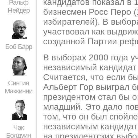
кандидатов показал в 1
Ральф
Нейдер
бизнесмен Росс Перо (
избирателей). В выбор
участвовал как выдви
созданной Партии реф
Боб Барр
В выборах 2000 года у
независимый кандидат
Считается, что если бы
Синтия
Альберт Гор выиграл б
Маккинни
президентом стал бы о
младший. Это дало по
том, что он был спойл
независимым кандидат
Чак
Болдуин
на президентских выб