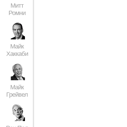
Митт
Ромни
Майк
Хаккаби
Майк
Грейвел