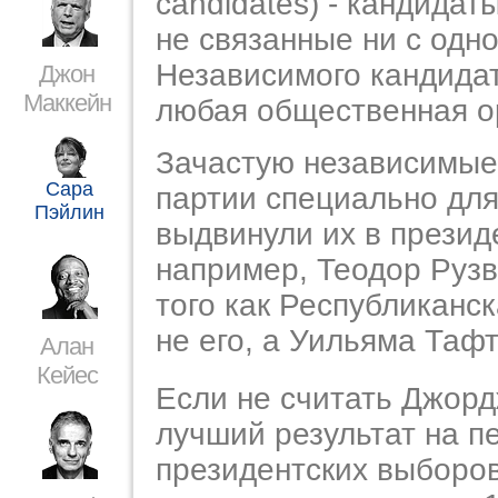
candidates) - кандидат
не связанные ни с одн
Независимого кандида
Джон
Маккейн
любая общественная о
Зачастую независимые
Сара
партии специально для
Пэйлин
выдвинули их в презид
например, Теодор Рузве
того как Республиканс
не его, а Уильяма Тафт
Алан
Кейес
Если не считать Джор
лучший результат на п
президентских выборо