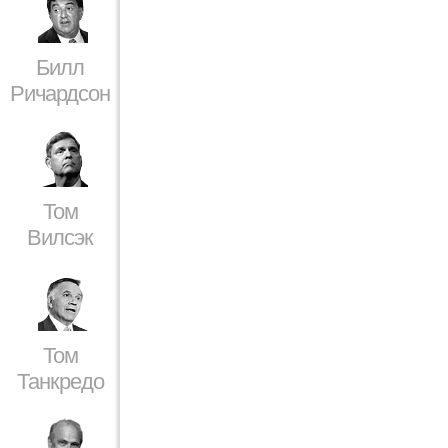
Билл
Ричардсон
Том
Вилсэк
Том
Танкредо