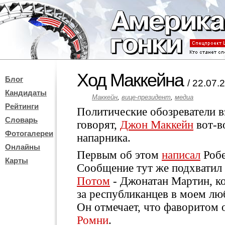
Ход Маккейна
Блог
/ 22.07.
Кандидаты
Маккейн
,
вице-президент
,
медиа
Рейтинги
Политические обозреватели 
Словарь
говорят,
Джон Маккейн
вот-в
Фотогалереи
напарника.
Онлайны
Первым об этом
написал
Робе
Карты
Сообщение тут же подхватил
Потом
- Джонатан Мартин, к
за республиканцев в моем люб
Он отмечает, что фаворитом 
Ромни
.