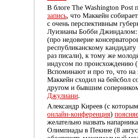
В блоге The Washington Post 
запись
, что Маккейн собирает
с очень перспективным губе
Луизианы Бобби Джиндалом:
(про недоверие консерваторо
республиканскому кандидату
раз писали), к тому же молод
индусом по происхождению (
Вспоминают и про то, что на
Маккейн сходил на бейсбол с
другом и бывшим соперник
Джулиани
.
Александр Киреев (с которым
онлайн-конференция
)
поясня
желательно назвать напарника
Олимпиады в Пекине (8 авгус