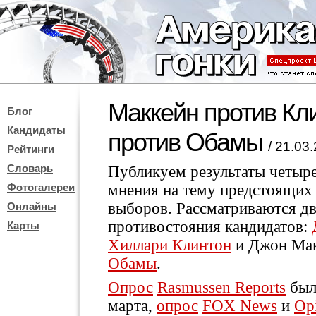
Маккейн против Кл
Блог
Кандидаты
против Обамы
/ 21.03
Рейтинги
Словарь
Публикуем результаты четыр
Фотогалереи
мнения на тему предстоящих
выборов. Рассматриваются дв
Онлайны
противостояния кандидатов:
Карты
Хиллари Клинтон
и Джон Мак
Обамы
.
Опрос
Rasmussen Reports
был 
марта,
опрос
FOX News
и
Op