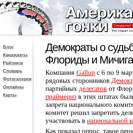
Демократы о судьб
Блог
Кандидаты
Флориды и Мичиг
Рейтинги
Словарь
Компания
Gallup
с 6 по 9 ма
Фотогалереи
рядовых сторонников
Демокр
Онлайны
партийных
делегатов
от Флор
Карты
праймериз
в этих штатах был
запрета национального комит
комитет решил запретить дел
участвовать в
национальной 
Как показал опрос, такое ре