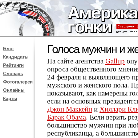
Голоса мужчин и 
Блог
Кандидаты
На сайте агентства
Gallup
опу
Рейтинги
опроса общественного мнения
Словарь
24 февраля и выявляющего п
Фотогалереи
мужского и женского пола. П
Онлайны
показывают, как намерены гол
Карты
если на основных президентс
Джон Маккейн
и
Хиллари Кл
Барак Обама
. Если верить ре
большинство мужчин при лю
республиканца, а большинств